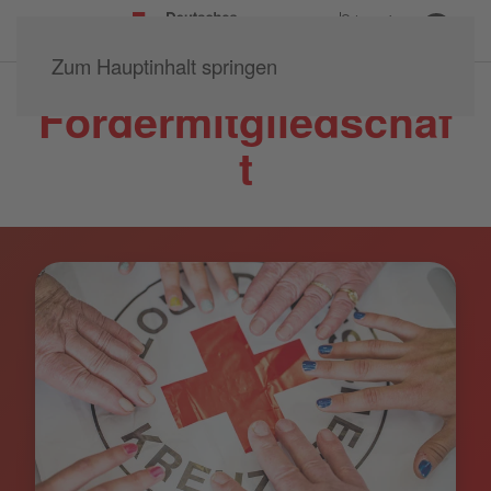
Ortsverein
Mainspitze e.V.
Zum Hauptinhalt springen
Fördermitgliedschaf
t