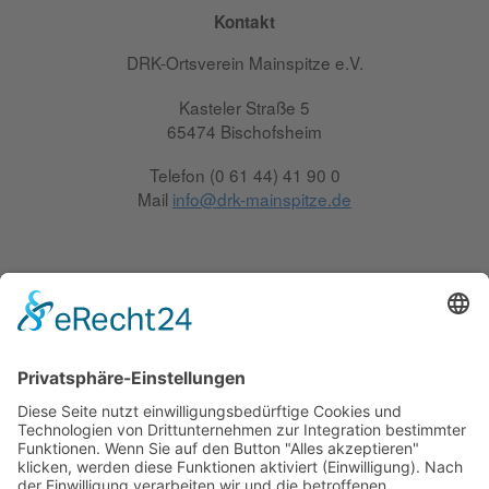
Kontakt
DRK-Ortsverein Mainspitze e.V.
Kasteler Straße 5
65474 Bischofsheim
Telefon (0 61 44) 41 90 0
Mail
info@drk-mainspitze.de
Service
Kontakt
Sitemap
Datenschutz
Impressum
Suche