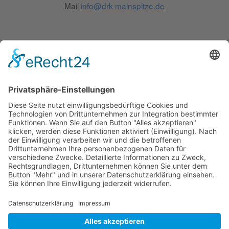
Mail
info@drk-mainspitze.de
Service
Kontakt
Sitemap
Datenschutz
Impressum
Suche
Spenden
Geld spenden
Zeit spenden
Kleidung spenden